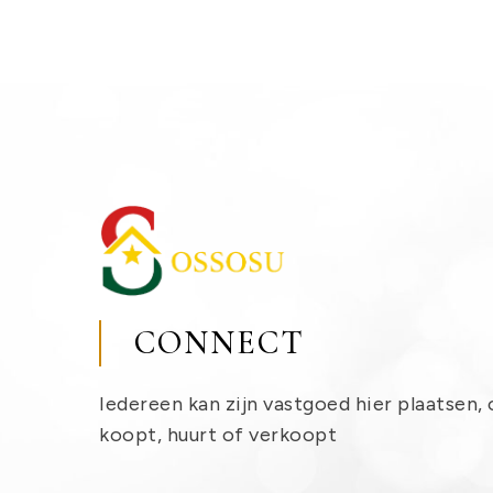
CONNECT
Iedereen kan zijn vastgoed hier plaatsen, 
koopt, huurt of verkoopt