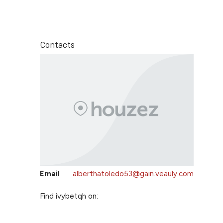
Contacts
Email
alberthatoledo53@gain.veauly.com
Find ivybetqh on: