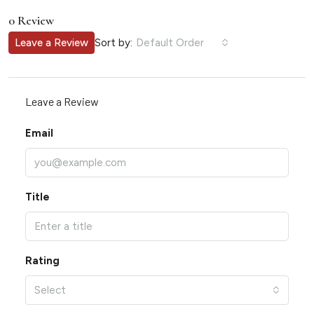
0 Review
Sort by:
Leave a Review
Default Order
Leave a Review
Email
Title
Rating
Select