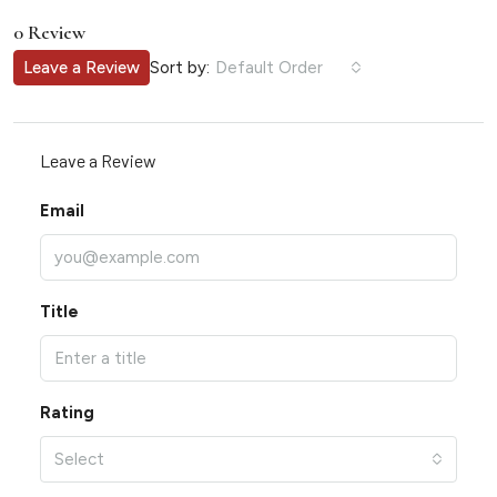
0 Review
Sort by:
Leave a Review
Default Order
Leave a Review
Email
Title
Rating
Select