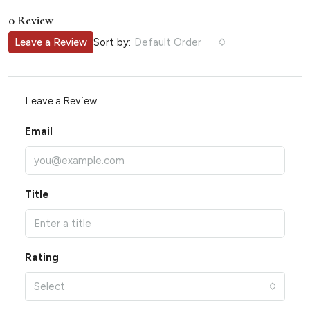
0 Review
Sort by:
Leave a Review
Default Order
Leave a Review
Email
Title
Rating
Select