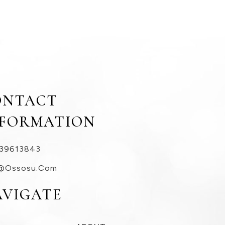
ONTACT
NFORMATION
39613843
@ossosu.com
AVIGATE