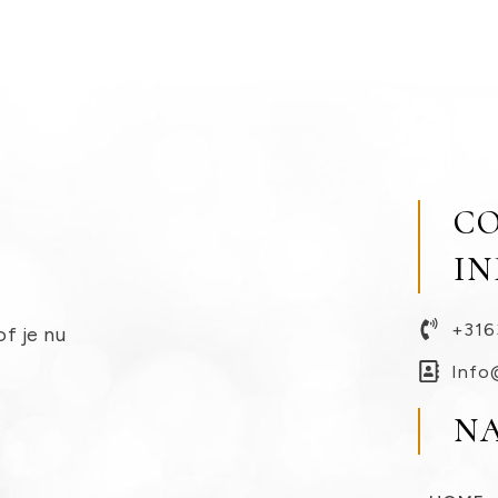
C
I
+316
of je nu
Info
N