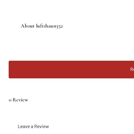
About luftshaun352
R
0 Review
Leave a Review