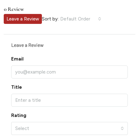
0 Review
Sort by:
Leave a Review
Default Order
Leave a Review
Email
Title
Rating
Select