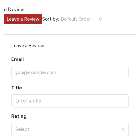
0 Review
Sort by:
Leave a Review
Default Order
Leave a Review
Email
Title
Rating
Select