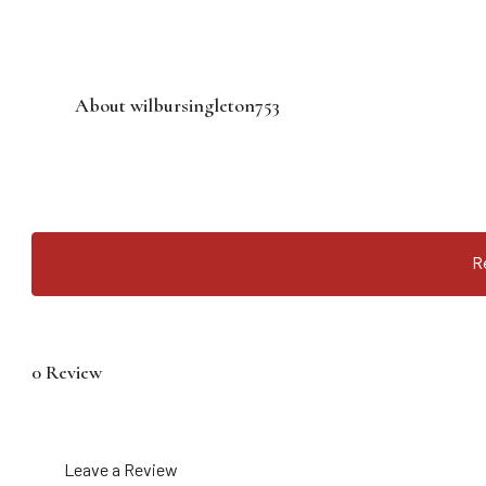
About wilbursingleton753
R
0 Review
Leave a Review