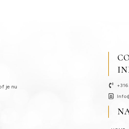
C
I
+316
of je nu
Info
N